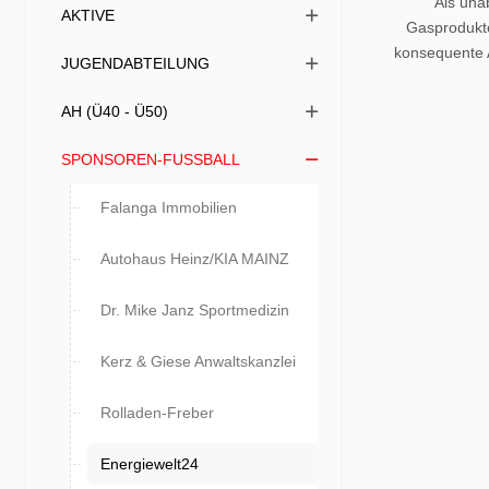
Als una
AKTIVE
Gasprodukte
konsequente 
JUGENDABTEILUNG
AH (Ü40 - Ü50)
SPONSOREN-FUSSBALL
Falanga Immobilien
Autohaus Heinz/KIA MAINZ
Dr. Mike Janz Sportmedizin
Kerz & Giese Anwaltskanzlei
Rolladen-Freber
Energiewelt24