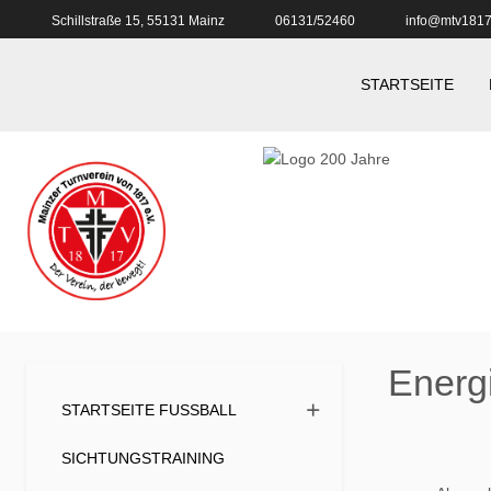
Schillstraße 15, 55131 Mainz
06131/52460
info@mtv1817
STARTSEITE
Energ
STARTSEITE FUSSBALL
SICHTUNGSTRAINING