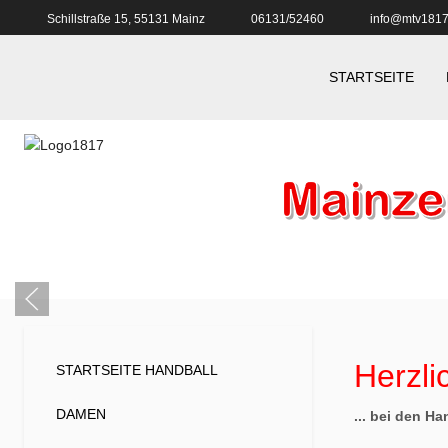
Schillstraße 15, 55131 Mainz
06131/52460
info@mtv1817
STARTSEITE
Herzl
STARTSEITE HANDBALL
DAMEN
... bei den H