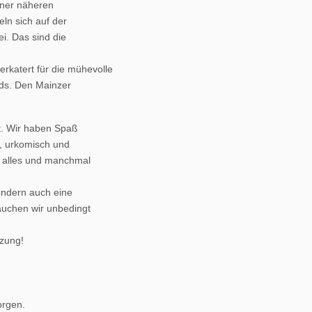
einer näheren
n sich auf der
ei. Das sind die
katert für die mühevolle
nds. Den Mainzer
t. Wir haben Spaß
g, urkomisch und
r alles und manchmal
sondern auch eine
auchen wir unbedingt
tzung!
orgen.