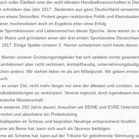
 sich voller Eitelkeit eine der wohl ältesten Handballmannschaften in D
 schreiben das Jahr 1817. Studenten aus ganz Deutschland versammel
un etwas Sinnvolles: Protest gegen reaktionäre Politik und Kleinstaater
erer, hochmotiviert doch im Ergebnis eher ohne Erfolg.
ie Sportskanonen und Lebemenschen dieser Epoche: Jene waren zu ver
 in Mainz und gründeten einen der drei ersten Sportvereine Deutschla
 1817. Einige Spieler unserer 2. Herren schwärmen noch heute davon.
 Werten unserer Gründungsmitglieder hat sich seitdem nichts geänder
 ambitioniert aber nicht verbissen, kontaktfreudig, unternehmungslusti
chen anders. Wir stehen lieber im als am Mittelpunkt. Wir geben imme
auch.
es unser Ziel, nicht mehr länger nur eine der ältesten und coolsten, 
dballabteilungen zu verkörpern. Vorerst regional, doch irgendwann br
eutsche Meisterschaft.
ne weiteren 200 Jahre dauert, brauchen wir DEINE und EURE Unterstü
orbei und absolviere ein Probetraining.
allspielen im Schloss und begrüßen Neulinge entsprechend fürstlich.
ne als Beine hat, kann sich auch als Sponsor betätigen.
me als Scheine hat, kann auf der Tribüne für gebührende Stimmung s