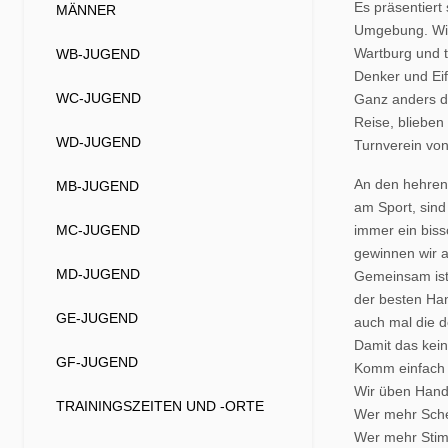
Es präsentiert
MÄNNER
Umgebung. Wir
Wartburg und t
WB-JUGEND
Denker und Eif
WC-JUGEND
Ganz anders d
Reise, blieben
WD-JUGEND
Turnverein von
An den hehren
MB-JUGEND
am Sport, sind
MC-JUGEND
immer ein biss
gewinnen wir 
MD-JUGEND
Gemeinsam ist 
der besten Han
GE-JUGEND
auch mal die d
Damit das kei
GF-JUGEND
Komm einfach v
Wir üben Handb
TRAININGSZEITEN UND -ORTE
Wer mehr Schei
Wer mehr Stim