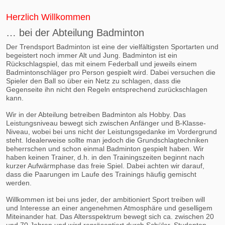
Herzlich Willkommen
… bei der Abteilung Badminton
Der Trendsport Badminton ist eine der vielfältigsten Sportarten und
begeistert noch immer Alt und Jung. Badminton ist ein
Rückschlagspiel, das mit einem Federball und jeweils einem
Badmintonschläger pro Person gespielt wird. Dabei versuchen die
Spieler den Ball so über ein Netz zu schlagen, dass die
Gegenseite ihn nicht den Regeln entsprechend zurückschlagen
kann.
Wir in der Abteilung betreiben Badminton als Hobby. Das
Leistungsniveau bewegt sich zwischen Anfänger und B-Klasse-
Niveau, wobei bei uns nicht der Leistungsgedanke im Vordergrund
steht. Idealerweise sollte man jedoch die Grundschlagtechniken
beherrschen und schon einmal Badminton gespielt haben. Wir
haben keinen Trainer, d.h. in den Trainingszeiten beginnt nach
kurzer Aufwärmphase das freie Spiel. Dabei achten wir darauf,
dass die Paarungen im Laufe des Trainings häufig gemischt
werden.
Willkommen ist bei uns jeder, der ambitioniert Sport treiben will
und Interesse an einer angenehmen Atmosphäre und geselligem
Miteinander hat. Das Altersspektrum bewegt sich ca. zwischen 20
und 70 Jahren und wird repräsentiert durch Schüler, Studenten,