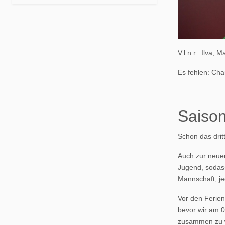
V.l.n.r.: Ilva, 
Es fehlen: Cha
Saiso
Schon das drit
Auch zur neuen
Jugend, sodass
Mannschaft, je
Vor den Ferien
bevor wir am 0
zusammen zu w