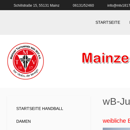
Schillstraße 15, 55131 Mainz
06131/52460
info@mtv1817
STARTSEITE
wB-J
STARTSEITE HANDBALL
weibliche
DAMEN