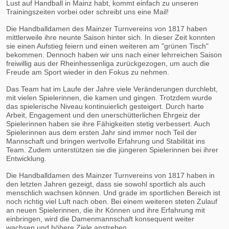
Lust auf Handball in Mainz habt, kommt einfach zu unseren
Trainingszeiten vorbei oder schreibt uns eine Mail!
Die Handballdamen des Mainzer Turnvereins von 1817 haben
mittlerweile ihre neunte Saison hinter sich. In dieser Zeit konnten
sie einen Aufstieg feiern und einen weiteren am "grünen Tisch"
bekommen. Dennoch haben wir uns nach einer lehrreichen Saison
freiwillig aus der Rheinhessenliga zurückgezogen, um auch die
Freude am Sport wieder in den Fokus zu nehmen.
Das Team hat im Laufe der Jahre viele Veränderungen durchlebt,
mit vielen Spielerinnen, die kamen und gingen. Trotzdem wurde
das spielerische Niveau kontinuierlich gesteigert. Durch harte
Arbeit, Engagement und den unerschütterlichen Ehrgeiz der
Spielerinnen haben sie ihre Fähigkeiten stetig verbessert. Auch
Spielerinnen aus dem ersten Jahr sind immer noch Teil der
Mannschaft und bringen wertvolle Erfahrung und Stabilität ins
Team. Zudem unterstützen sie die jüngeren Spielerinnen bei ihrer
Entwicklung.
Die Handballdamen des Mainzer Turnvereins von 1817 haben in
den letzten Jahren gezeigt, dass sie sowohl sportlich als auch
menschlich wachsen können. Und grade im sportlichen Bereich ist
noch richtig viel Luft nach oben. Bei einem weiteren steten Zulauf
an neuen Spielerinnen, die ihr Können und ihre Erfahrung mit
einbringen, wird die Damenmannschaft konsequent weiter
wachsen und höhere Ziele anstreben.