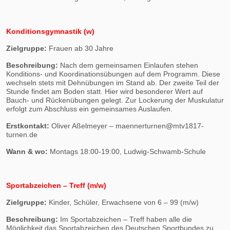
Konditionsgymnastik (w)
Zielgruppe:
Frauen ab 30 Jahre
Beschreibung:
Nach dem gemeinsamen Einlaufen stehen
Konditions- und Koordinationsübungen auf dem Programm. Diese
wechseln stets mit Dehnübungen im Stand ab. Der zweite Teil der
Stunde findet am Boden statt. Hier wird besonderer Wert auf
Bauch- und Rückenübungen gelegt. Zur Lockerung der Muskulatur
erfolgt zum Abschluss ein gemeinsames Auslaufen.
Erstkontakt:
Oliver Aßelmeyer – maennerturnen
@
mtv1817-
turnen.de
Wann & wo:
Montags 18:00-19:00, Ludwig-Schwamb-Schule
Sportabzeichen – Treff (m/w)
Zielgruppe:
Kinder, Schüler, Erwachsene von 6 – 99 (m/w)
Beschreibung:
Im Sportabzeichen – Treff haben alle die
Möglichkeit das Sportabzeichen des Deutschen Sportbundes zu